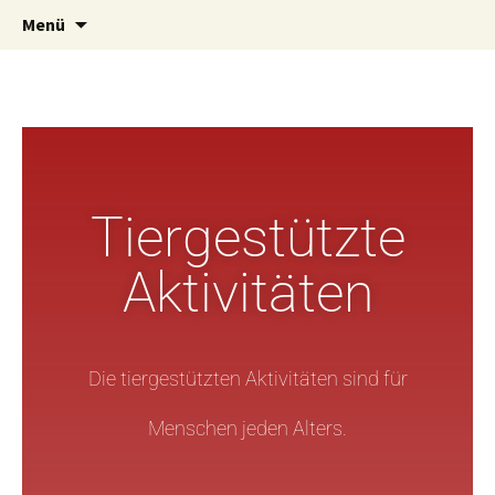
Zentrum für tiergestützte Therapie und
Tipih
Menü
Förderung Nicole Holz
Tiergestützte
Aktivitäten
Die tiergestützten Aktivitäten sind für
Menschen jeden Alters.