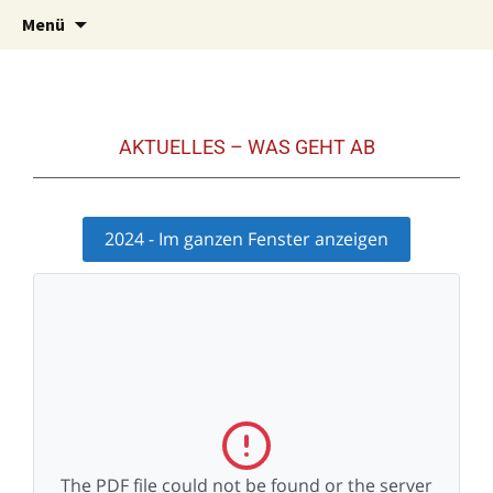
Zentrum für tiergestützte Therapie und
Tipih
Menü
Förderung Nicole Holz
AKTUELLES – WAS GEHT AB
2024 - Im ganzen Fenster anzeigen
The PDF file could not be found or the server